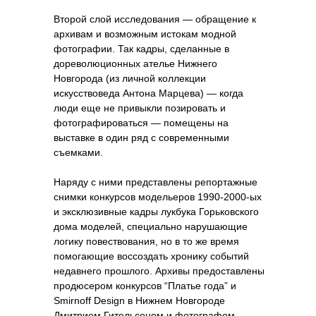
Второй слой исследования — обращение к
архивам и возможным истокам модной
фотографии. Так кадры, сделанные в
дореволюционных ателье Нижнего
Новгорода (из личной коллекции
искусствоведа Антона Марцева) — когда
люди еще не привыкли позировать и
фотографироваться — помещены на
выставке в один ряд с современными
съемками.
Наряду с ними представлены репортажные
снимки конкурсов модельеров 1990-2000-ых
и эксклюзивные кадры лукбука Горьковского
дома моделей, специально нарушающие
логику повествования, но в то же время
помогающие воссоздать хронику событий
недавнего прошлого. Архивы предоставлены
продюсером конкурсов “Платье года” и
Smirnoff Design в Нижнем Новгороде
Дмитрием Гительсоном и фотографом