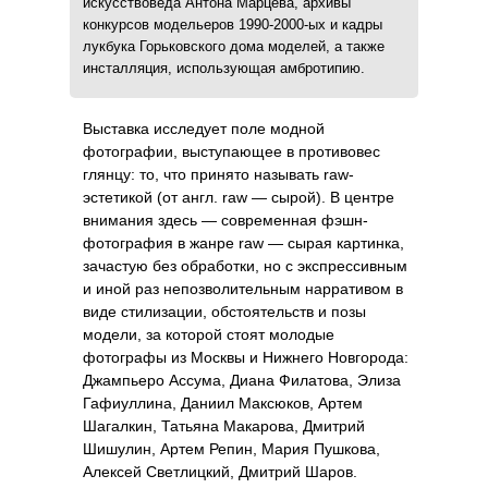
искусствоведа Антона Марцева, архивы
конкурсов модельеров 1990-2000-ых и кадры
лукбука Горьковского дома моделей, а также
инсталляция, использующая амбротипию.
Выставка исследует поле модной
фотографии, выступающее в противовес
глянцу: то, что принято называть raw-
эстетикой (от англ. raw — сырой). В центре
внимания здесь — современная фэшн-
фотография в жанре raw — сырая картинка,
зачастую без обработки, но с экспрессивным
и иной раз непозволительным нарративом в
виде стилизации, обстоятельств и позы
модели, за которой стоят молодые
фотографы из Москвы и Нижнего Новгорода:
Джампьеро Ассума, Диана Филатова, Элиза
Гафиуллина, Даниил Максюков, Артем
Шагалкин, Татьяна Макарова, Дмитрий
Шишулин, Артем Репин, Мария Пушкова,
Алексей Светлицкий, Дмитрий Шаров.