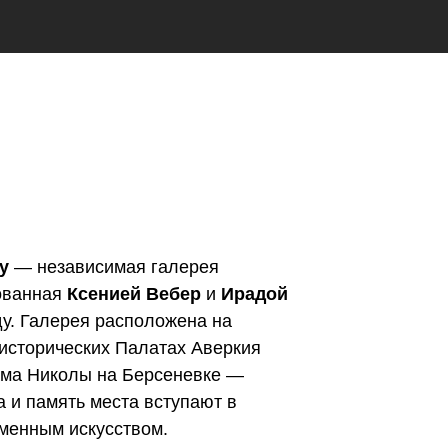
y
— независимая галерея
нованная
Ксенией Вебер
и
Ирадой
ду. Галерея расположена на
исторических Палатах Аверкия
ама Николы на Берсеневке —
а и память места вступают в
менным искусством.