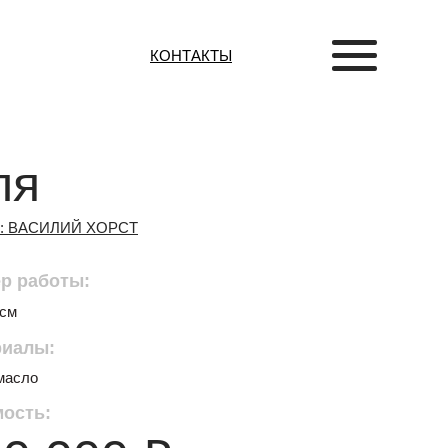
КОНТАКТЫ
ля
 : ВАСИЛИЙ ХОРСТ
р работы:
 см
риалы:
 масло
ость: