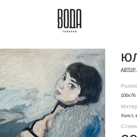
ю
АВТОР
Разме
100х76
Мате
Холст,
Стоим