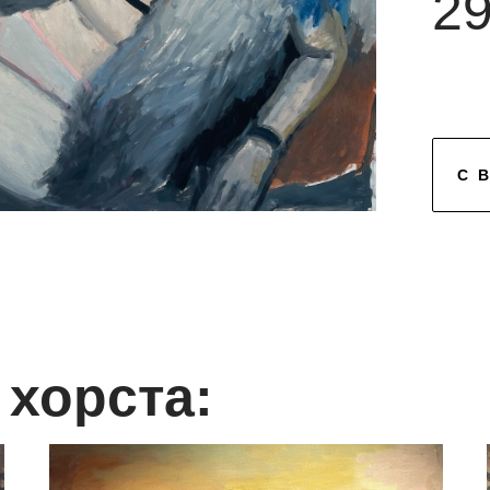
29
С
хорста: