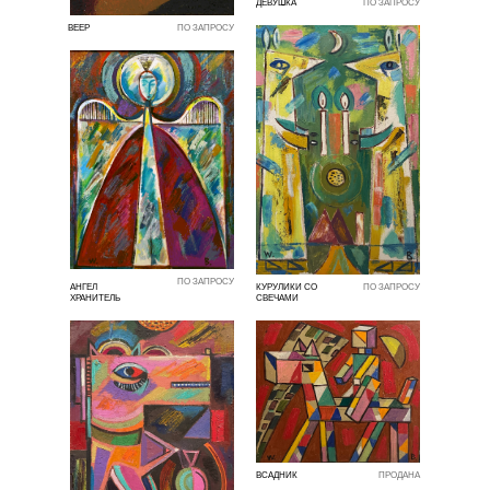
ДЕВУШКА
ПО ЗАПРОСУ
ВЕЕР
ПО ЗАПРОСУ
ПО ЗАПРОСУ
АНГЕЛ
КУРУЛИКИ СО
ПО ЗАПРОСУ
ХРАНИТЕЛЬ
СВЕЧАМИ
ВСАДНИК
ПРОДАНА