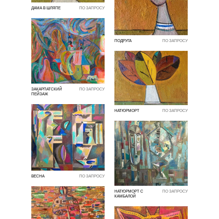
ДАМА В ШЛЯПЕ
ПО ЗАПРОСУ
ПОДРУГА
ПО ЗАПРОСУ
ЗАКАРПАТСКИЙ
ПО ЗАПРОСУ
ПЕЙЗАЖ
НАТЮРМОРТ
ПО ЗАПРОСУ
ВЕСНА
ПО ЗАПРОСУ
НАТЮРМОРТ С
ПО ЗАПРОСУ
КАМБАЛОЙ