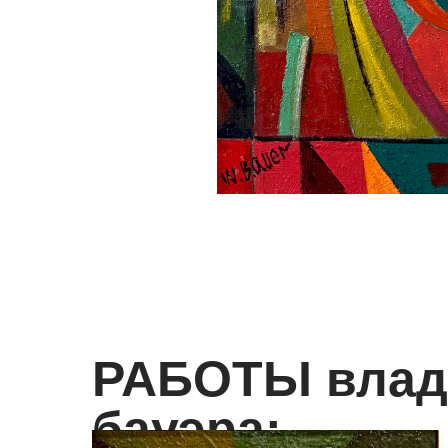
РАБОТЫ влад
бауэра: