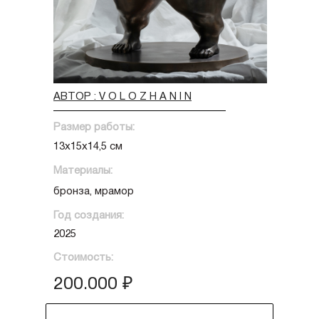
АВТОР : V O L O Z H A N I N
Размер работы:
13х15х14,5 см
Материалы:
бронза, мрамор
Год создания:
2025
Стоимость:
200.000 ₽