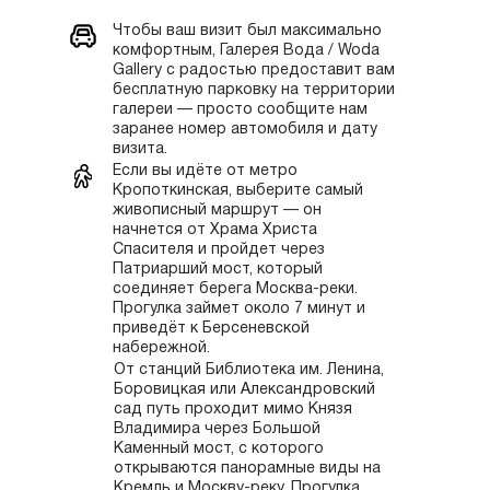
Чтобы ваш визит был максимально
комфортным, Галерея Вода / Woda
Gallery с радостью предоставит вам
бесплатную парковку на территории
галереи — просто сообщите нам
заранее номер автомобиля и дату
визита.
Если вы идёте от метро
Кропоткинская, выберите самый
живописный маршрут — он
начнется от Храма Христа
Спасителя и пройдет через
Патриарший мост, который
соединяет берега Москва-реки.
Прогулка займет около 7 минут и
приведёт к Берсеневской
набережной.
От станций Библиотека им. Ленина,
Боровицкая или Александровский
сад путь проходит мимо Князя
Владимира через Большой
Каменный мост, с которого
открываются панорамные виды на
Кремль и Москву-реку. Прогулка