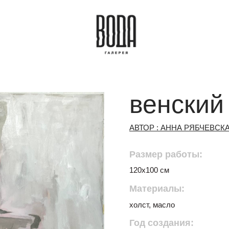
венский
АВТОР : АННА РЯБЧЕВСК
Размер работы:
120х100 см
Материалы:
холст, масло
Год создания: