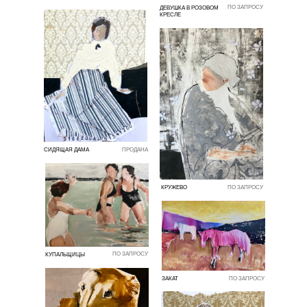
ПО ЗАПРОСУ
ДЕВУШКА В РОЗОВОМ
КРЕСЛЕ
СИДЯЩАЯ ДАМА
ПРОДАНА
КРУЖЕВО
ПО ЗАПРОСУ
ПО ЗАПРОСУ
КУПАЛЬЩИЦЫ
ЗАКАТ
ПО ЗАПРОСУ